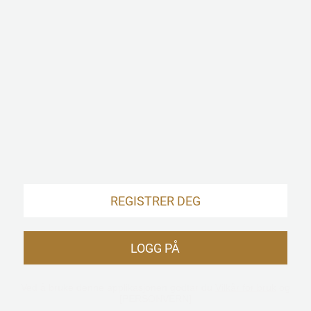
REGISTRER DEG
LOGG PÅ
Ved å bruke denne applikasjonen godtar du
Vilkår for bruk
og
[PERSONVERN]