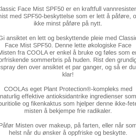
lassic Face Mist SPF50 er en kraftfull vannresiste
ist med SPF50-beskyttelse som er lett å påføre, 
ikke minst påføre på nytt.
Gi ansiktet en lett og beskyttende pleie med Classi
Face Mist SPF50. Denne lette økologiske Face
Misten fra COOLA er enkel å bruke og føles som e
orfriskende sommerbris på huden. Rist den grundi
spray den over ansiktet et par ganger, og så er du
klar!
COOLAs eget Plant Protection®-kompleks med
naturlig effektive antioksidantrike ingredienser so
buritiolie og fikenkaktus som hjelper denne ikke-fet
misten å bekjempe frie radikaler.
Påfør Misten over makeup, på farten, eller når so
helst når du ønsker å oppfriske og beskytte.