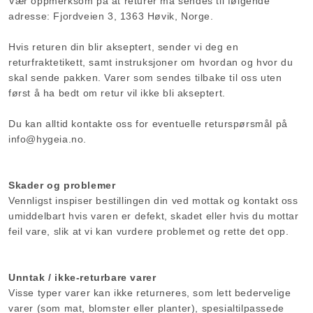
Vær oppmerksom på at returer må sendes til følgende
adresse:
Fjordveien 3,
1
363 Høvik
, Norge.
Hvis returen din blir akseptert, sender vi deg en
returfraktetikett, samt instruksjoner om hvordan og hvor du
skal sende pakken. Varer som sendes tilbake til oss uten
først å ha bedt om retur vil ikke bli akseptert.
Du kan alltid kontakte oss for eventuelle returspørsmål på
info@hygeia.no.
Skader og problemer
Vennligst inspiser bestillingen din ved mottak og kontakt oss
umiddelbart hvis varen er defekt, skadet eller hvis du mottar
feil vare, slik at vi kan vurdere problemet og rette det opp.
Unntak / ikke-returbare varer
Visse typer varer kan ikke returneres, som lett bedervelige
varer (som mat, blomster eller planter), spesialtilpassede